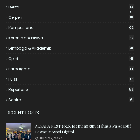
Berita
13
0
Cerpen
18
Kampusiana
62
Koran Mahasiswa
47
Lembaga & Akademik
41
Opini
41
Paradigma
14
Puisi
17
Reportase
59
Sastra
6
RECENT POSTS
AKSARA FEST 2026, Membangun Mahasiswa Adaptif
Lewat Inovasi Digital
JULY 27, 2026