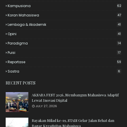
Kampusiana
62
Koran Mahasiswa
47
Lembaga & Akademik
41
Opini
41
Paradigma
14
Puisi
17
Reportase
59
Sastra
6
RECENT POSTS
AKSARA FEST 2026, Membangun Mahasiswa Adaptif
Lewat Inovasi Digital
JULY 27, 2026
Rayakan Milad ke-19, STAIS Gelar Jalan Sehat dan
Bazar Kreativitas Mahasiswa