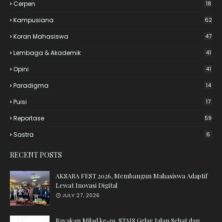
Cerpen
18
Kampusiana
62
Koran Mahasiswa
47
Lembaga & Akademik
41
Opini
41
Paradigma
14
Puisi
17
Reportase
59
Sastra
6
RECENT POSTS
AKSARA FEST 2026, Membangun Mahasiswa Adaptif
Lewat Inovasi Digital
JULY 27, 2026
Rayakan Milad ke-19, STAIS Gelar Jalan Sehat dan