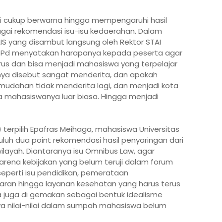
ni cukup berwarna hingga mempengaruhi hasil
gai rekomendasi isu-isu kedaerahan. Dalam
IS yang disambut langsung oleh Rektor STAI
 M.Pd menyatakan harapanya kepada peserta agar
rus dan bisa menjadi mahasiswa yang terpelajar
nya disebut sangat menderita, dan apakah
udahan tidak menderita lagi, dan menjadi kota
na mahasiswanya luar biasa. Hingga menjadi
terpilih Epafras Meihaga, mahasiswa Universitas
uh dua point rekomendasi hasil penyaringan dari
wilayah. Diantaranya isu Omnibus Law, agar
arena kebijakan yang belum teruji dalam forum
t seperti isu pendidikan, pemerataan
ran hingga layanan kesehatan yang harus terus
 juga di gemakan sebagai bentuk idealisme
 nilai-nilai dalam sumpah mahasiswa belum