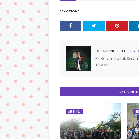
REACTIONS
DIPOSTING OLEH
KHAIR
Hi. Salam Kenal, Salam 
Sholeh
ANDA MUNG
ARTIKEL
B