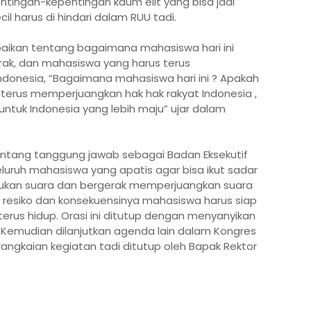
entingan-kepentingan kaum elit yang bisa jadi
 harus di hindari dalam RUU tadi.
aikan tentang bagaimana mahasiswa hari ini
ak, dan mahasiswa yang harus terus
ndonesia,
“Bagaimana mahasiswa hari ini ? Apakah
 terus memperjuangkan hak hak rakyat Indonesia ,
 untuk Indonesia yang lebih maju”
ujar dalam
tentang tanggung jawab sebagai Badan Eksekutif
luruh mahasiswa yang apatis agar bisa ikut sadar
ukan suara dan bergerak memperjuangkan suara
 resiko dan konsekuensinya mahasiswa harus siap
erus hidup. Orasi ini ditutup dengan menyanyikan
 Kemudian dilanjutkan agenda lain dalam Kongres
angkaian kegiatan tadi ditutup oleh Bapak Rektor