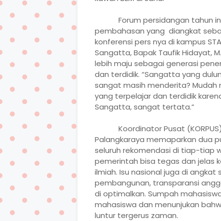
Forum persidangan tahun i
pembahasan yang
diangkat seba
konferensi pers nya di kampus STA
Sangatta, Bapak Taufik Hidayat,
lebih maju sebagai generasi pene
dan terdidik.
“Sangatta yang dulu
sangat masih menderita? Mudah m
yang terpelajar dan terdidik kare
Sangatta, sangat tertata.”
Koordinator Pusat (KORPUS) 
Palangkaraya memaparkan dua pul
seluruh rekomendasi di tiap-tiap 
pemerintah bisa tegas dan jelas k
ilmiah. Isu nasional juga di angka
pembangunan, transparansi angga
di optimalkan. Sumpah mahasiswa
mahasiswa dan menunjukan bahwa
luntur tergerus zaman.