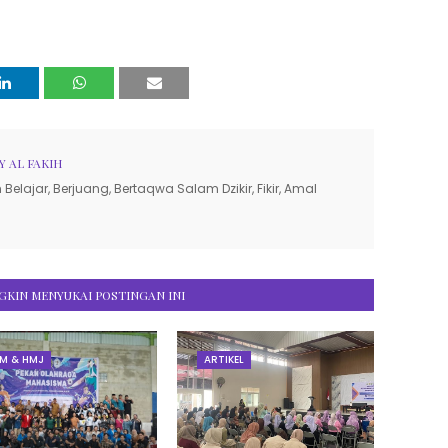
Y AL FAKIH
Belajar, Berjuang, Bertaqwa Salam Dzikir, Fikir, Amal
KIN MENYUKAI POSTINGAN INI
EM & HMJ
ARTIKEL