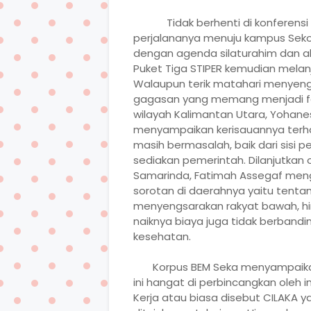
Tidak berhenti di konferens
perjalananya menuju kampus Sekola
dengan agenda silaturahim dan aks
Puket Tiga STIPER kemudian melanj
Walaupun terik matahari menyeng
gagasan yang memang menjadi fok
wilayah Kalimantan Utara, Yohanes
menyampaikan kerisauannya terha
masih bermasalah, baik dari sisi 
sediakan pemerintah. Dilanjutkan o
Samarinda, Fatimah Assegaf men
sorotan di daerahnya yaitu tenta
menyengsarakan rakyat bawah, 
naiknya biaya juga tidak berbandi
kesehatan.
Korpus BEM Seka menyampaika
ini hangat di perbincangkan oleh
Kerja atau biasa disebut CILAKA 