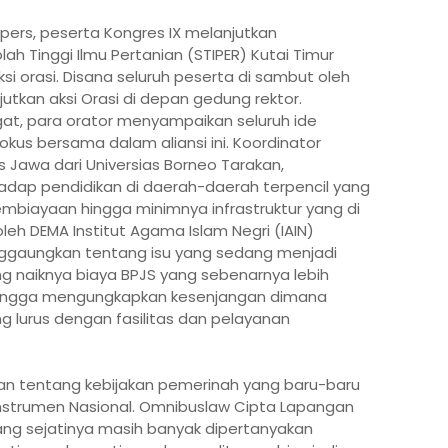
i pers, peserta Kongres IX melanjutkan
h Tinggi Ilmu Pertanian (STIPER) Kutai Timur
i orasi. Disana seluruh peserta di sambut oleh
utkan aksi Orasi di depan gedung rektor.
at, para orator menyampaikan seluruh ide
us bersama dalam aliansi ini. Koordinator
 Jawa dari Universias Borneo Tarakan,
dap pendidikan di daerah-daerah terpencil yang
pembiayaan hingga minimnya infrastruktur yang di
leh DEMA Institut Agama Islam Negri (IAIN)
ggaungkan tentang isu yang sedang menjadi
ng naiknya biaya BPJS yang sebenarnya lebih
hingga mengungkapkan kesenjangan dimana
ng lurus dengan fasilitas dan pelayanan
n tentang kebijakan pemerinah yang baru-baru
 instrumen Nasional. Omnibuslaw Cipta Lapangan
yang sejatinya masih banyak dipertanyakan