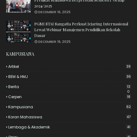
2024/2025
DECEMBER 16, 2025
PGMI STAI Sangatta Perkuat Jejaring Internasional
Lewat Webinar Manajemen Pendidikan Sekolah
Dasar
DECEMBER 16, 2025
KAMPUSIANA
Artikel
39
BEM & HMJ
36
Berita
13
0
Cerpen
18
Kampusiana
62
Koran Mahasiswa
47
Lembaga & Akademik
41
41